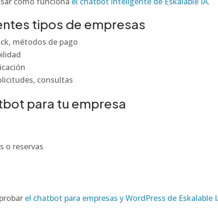
evisar cómo funciona
el chatbot inteligente de Eskalable IA
.
entes tipos de empresas
tock, métodos de pago
ilidad
bicación
licitudes, consultas
tbot para tu empresa
s o reservas
 probar
el chatbot para empresas y WordPress de Eskalable 