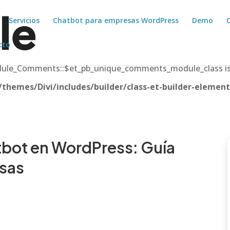
Servicios
Chatbot para empresas WordPress
Demo
cto
odule_Comments::$et_pb_unique_comments_module_class is
hemes/Divi/includes/builder/class-et-builder-element
tbot en WordPress: Guía
sas